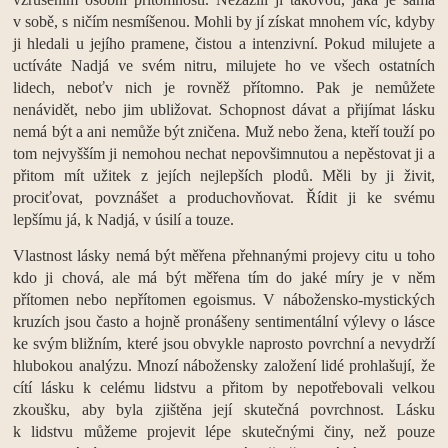
v sobě, s ničím nesmíšenou. Mohli by jí získat mnohem víc, kdyby
ji hledali u jejího pramene, čistou a intenzivní. Pokud milujete a
uctíváte Nadjá ve svém nitru, milujete ho ve všech ostatních
lidech, neboťv nich je rovněž přítomno. Pak je nemůžete
nenávidět, nebo jim ubližovat. Schopnost dávat a přijímat lásku
nemá být a ani nemůže být zničena. Muž nebo žena, kteří touží po
tom nejvyšším ji nemohou nechat nepovšimnutou a nepěstovat ji a
přitom mít užitek z jejích nejlepších plodů. Měli by ji živit,
prociťovat, povznášet a produchovňovat. Řídit ji ke svému
lepšímu já, k Nadjá, v úsilí a touze.
Vlastnost lásky nemá být měřena přehnanými projevy citu u toho
kdo ji chová, ale má být měřena tím do jaké míry je v něm
přítomen nebo nepřítomen egoismus. V nábožensko-mystických
kruzích jsou často a hojně pronášeny sentimentální výlevy o lásce
ke svým bližním, které jsou obvykle naprosto povrchní a nevydrží
hlubokou analýzu. Mnozí nábožensky založení lidé prohlašují, že
cítí lásku k celému lidstvu a přitom by nepotřebovali velkou
zkoušku, aby byla zjištěna její skutečná povrchnost. Lásku
k lidstvu můžeme projevit lépe skutečnými činy, než pouze