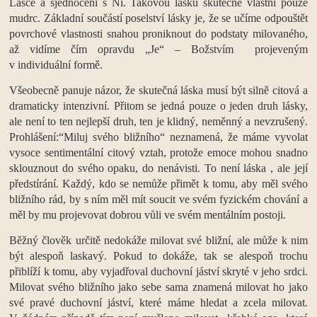
Lásce a sjednocení s Ní. Takovou lásku skutečně vlastní pouze
mudrc. Základní součástí poselství lásky je, že se učíme odpouštět
povrchové vlastnosti snahou proniknout do podstaty milovaného,
až vidíme čím opravdu „Je“ – Božstvím projeveným
v individuální formě.
Všeobecně panuje názor, že skutečná láska musí být silně citová a
dramaticky intenzivní. Přitom se jedná pouze o jeden druh lásky,
ale není to ten nejlepší druh, ten je klidný, neměnný a nevzrušený.
Prohlášení:“Miluj svého bližního“ neznamená, že máme vyvolat
vysoce sentimentální citový vztah, protože emoce mohou snadno
sklouznout do svého opaku, do nenávisti. To není láska , ale její
předstírání. Každý, kdo se nemůže přimět k tomu, aby měl svého
bližního rád, by s ním měl mít soucit ve svém fyzickém chování a
měl by mu projevovat dobrou vůli ve svém mentálním postoji.
Běžný člověk určitě nedokáže milovat své bližní, ale může k nim
být alespoň laskavý. Pokud to dokáže, tak se alespoň trochu
přiblíží k tomu, aby vyjadřoval duchovní jáství skryté v jeho srdci.
Milovat svého bližního jako sebe sama znamená milovat ho jako
své pravé duchovní jáství, které máme hledat a zcela milovat.