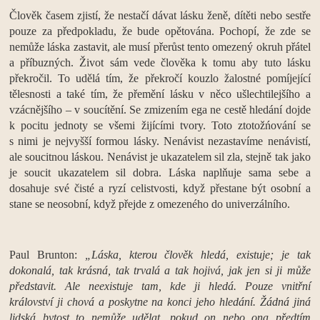
Člověk časem zjistí, že nestačí dávat lásku ženě, dítěti nebo sestře
pouze za předpokladu, že bude opětována. Pochopí, že zde se
nemůže láska zastavit, ale musí přerůst tento omezený okruh přátel
a příbuzných. Život sám vede člověka k tomu aby tuto lásku
překročil. To udělá tím, že překročí kouzlo žalostné pomíjející
tělesnosti a také tím, že přemění lásku v něco ušlechtilejšího a
vzácnějšího – v soucítění. Se zmizením ega ne cestě hledání dojde
k pocitu jednoty se všemi žijícími tvory. Toto ztotožńování se
s nimi je nejvyšší formou lásky. Nenávist nezastavíme nenávistí,
ale soucitnou láskou. Nenávist je ukazatelem sil zla, stejně tak jako
je soucit ukazatelem sil dobra. Láska naplňuje sama sebe a
dosahuje své čisté a ryzí celistvosti, když přestane být osobní a
stane se neosobní, když přejde z omezeného do univerzálního.
Paul Brunton:
„Láska, kterou člověk hledá, existuje; je tak
dokonalá, tak krásná, tak trvalá a tak hojivá, jak jen si ji může
představit. Ale neexistuje tam, kde ji hledá. Pouze vnitřní
království ji chová a poskytne na konci jeho hledání. Žádná jiná
lidská bytost to nemůže udělat, pokud on nebo ona předtím