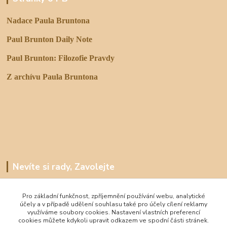
Nadace Paula Bruntona
Paul Brunton Daily Note
Paul Brunton: Filozofie Pravdy
Z archívu Paula Bruntona
Nevíte si rady, Zavolejte
+420 737967033
Pro základní funkčnost, zpříjemnění používání webu, analytické
Denně 8-20 hod
účely a v případě udělení souhlasu také pro účely cílení reklamy
využíváme soubory cookies. Nastavení vlastních preferencí
info@paulbrunton.cz
cookies můžete kdykoli upravit odkazem ve spodní části stránek.