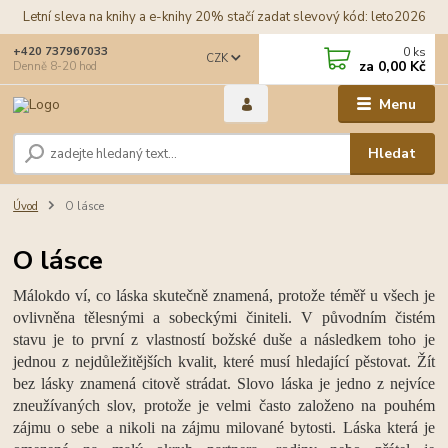
Letní sleva na knihy a e-knihy 20% stačí zadat slevový kód: leto2026
0
ks
+420 737967033
CZK
za
0,00 Kč
Denně 8-20 hod
Menu
Hledat
Úvod
O lásce
O lásce
Málokdo ví, co láska skutečně znamená, protože téměř u všech je
ovlivněna tělesnými a sobeckými činiteli. V původním čistém
stavu je to první z vlastností božské duše a následkem toho je
jednou z nejdůležitějších kvalit, které musí hledající pěstovat. Žít
bez lásky znamená citově strádat. Slovo láska je jedno z nejvíce
zneužívaných slov, protože je velmi často založeno na pouhém
zájmu o sebe a nikoli na zájmu milované bytosti. Láska která je