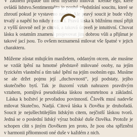
V žádném případě tím není myšleno milovat křehké ego, které
ovládá lidstvo.Sentimentalita je pouhé předstírání soucitu, které se
zhroutí pokud je vystaveno napětí. Ale pravý soucit je bude vždy
trvalý a napětí ho nikdy nezničí. Pravá láska k bližnímu musí přijít
z vyšší úrovně než je citová, a taková úroveň je intuitivní. Chovat
lásku k ostatním znamená projevovat jim dobrou vůli a přijímat je
takové jací jsou. To ovšem neznamená milovat vše špatné v jejich
charakteru.
Můžeme zůstat milujícím manželem, oddaným otcem, ale musíme
se vzdát lpění na hmotné představě milované osoby, na jejím
fyzickém vlastnění a tím také lpění na jejím osobním egu. Musíme
se ale držet pojmu její „duchovnosti“, její podstaty, jejího
skutečného bytí. Tak je iluzorní vztah nahrazen pravdivým
vztahem, pomíjivá pseudoláska láskou nesmrtelnou a základní.
Láska k božství je prvořadou povinností. Člověk musí nadevše
milovat Skutečno, Nadjá. Citová láska k člověku je druhořadá.
Soucit je nejušlechtilejším lidským citem, nejčistší láskou tvorů.
Jedná se o poslední lidský výraz božské duše člověka. Protože je
schopen cítit s jiným člověkem jen proto, že jsou oba spřízněni
v harmonii přítomnosti oné duše v každém z nich.