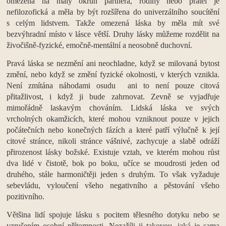
omezená na malý okruh partnera, rodiny nebo přátel je
nefilozofická a měla by být rozšířena do univerzálního soucítění
s celým lidstvem. Takže omezená láska by měla mít své
bezvýhradní místo v lásce větší. Druhy lásky můžeme rozdělit na
živočišně-fyzické, emočně-mentální a neosobně duchovní.
Pravá láska se nezmění ani neochladne, když se milovaná bytost
změní, nebo když se změní fyzické okolnosti, v kterých vznikla.
Není zmítána náhodami osudu ani to není pouze citová
přitažlivost, i když ji bude zahrnovat. Zevně se vyjadřuje
mimořádně laskavým chováním. Lidská láska ve svých
vrcholných okamžicích, které mohou vzniknout pouze v jejich
počátečních nebo konečných fázích a které patří výlučně k její
citové stránce, nikoli stránce vášnivé, zachycuje a slabě odráží
přirozenost lásky božské. Existuje vztah, ve kterém mohou růst
dva lidé v čistotě, bok po boku, učíce se moudrosti jeden od
druhého, stále harmoničtěji jeden s druhým. To však vyžaduje
sebevládu, vyloučení všeho negativního a pěstování všeho
pozitivního.
Většina lidí spojuje lásku s pocitem tělesného dotyku nebo se
vzrušením osobní přítomnosti. Nezažíli ji takovou, jaká je sama