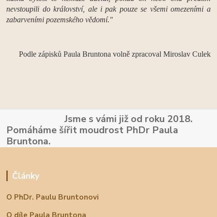
nevstoupili do království, ale i pak pouze se všemi omezeními a
zabarveními pozemského vědomí."
Podle zápisků Paula Bruntona volně zpracoval Miroslav Culek
Jsme s vámi již od roku 2018.
Pomáháme šířit moudrost PhDr Paula
Bruntona.
Články
O PhDr. Paulu Bruntonovi
O díle Paula Bruntona