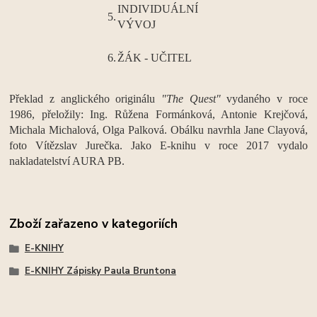
INDIVIDUÁLNÍ
5.
VÝVOJ
6.
ŽÁK - UČITEL
Překlad z anglického originálu
"The Quest"
vydaného v roce
1986, přeložily: Ing. Růžena Formánková, Antonie Krejčová,
Michala Michalová, Olga Palková. Obálku navrhla Jane Clayová,
foto Vítězslav Jurečka.
Jako E-knihu v roce 2017 vydalo
nakladatelství AURA PB.
Zboží zařazeno v kategoriích
E-KNIHY
E-KNIHY Zápisky Paula Bruntona