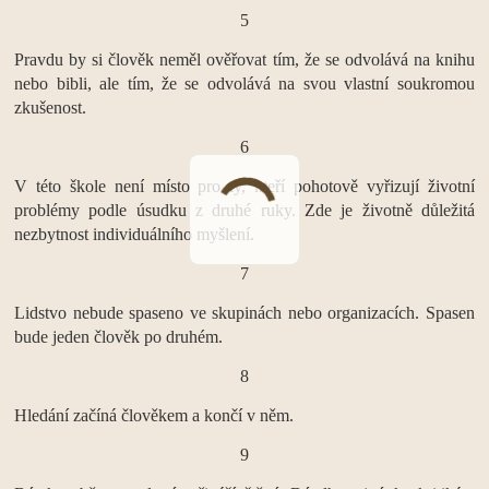
5
Pravdu by si člověk neměl ověřovat tím, že se odvolává na knihu
nebo bibli, ale tím, že se odvolává na svou vlastní soukromou
zkušenost.
6
V této škole není místo pro ty, kteří pohotově vyřizují životní
problémy podle úsudku z druhé ruky. Zde je životně důležitá
nezbytnost individuálního myšlení.
7
Lidstvo nebude spaseno ve skupinách nebo organizacích. Spasen
bude jeden člověk po druhém.
8
Hledání začíná člověkem a končí v něm.
9