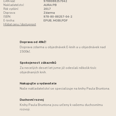
EAN kód:
9788088257042
Nakladatelství:
AURA PB
Rok vydání:
2017
Doprava:
Zdarma
ISBN:
978-80-88257-04-2
E-kniha:
EPUB, MOBI,PDF
Hlídat cenu / dostupnost
Doprava od 49kč!
Doprava zdarma u objednávek E-knih a u objednávek nad
1500kč.
Spokojenost zákazníků
Za necelých deset let jsme již odeslali několik tisíc
objednaných knih.
Nakupujte u vydavatele
Naše nakladatelství se specializuje na knihy Paula Bruntona.
Duchovní rozvoj
Knihy Paula Bruntona jsou určeny k vašemu duchovnímu
rozvoji.