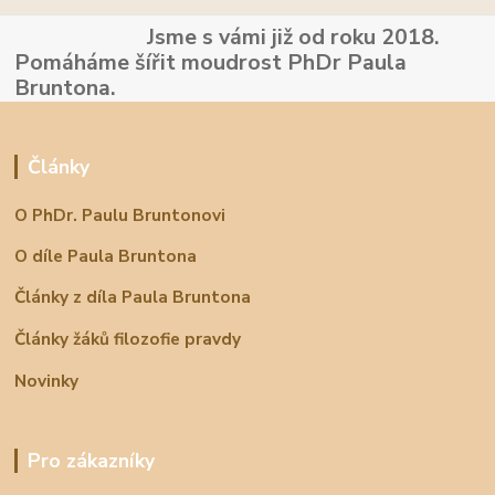
Jsme s vámi již od roku 2018.
Pomáháme šířit moudrost PhDr Paula
Bruntona.
Články
O PhDr. Paulu Bruntonovi
O díle Paula Bruntona
Články z díla Paula Bruntona
Články žáků filozofie pravdy
Novinky
Pro zákazníky