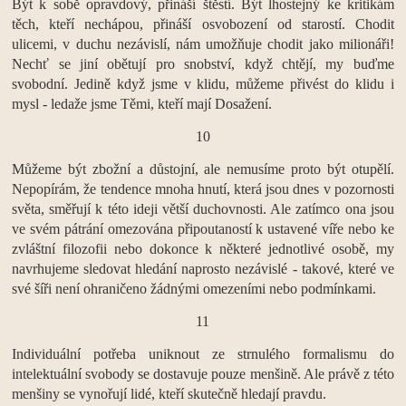
Být k sobě opravdový, přináší štěstí. Být lhostejný ke kritikám
těch, kteří nechápou, přináší osvobození od starostí. Chodit
ulicemi, v duchu nezávislí, nám umožňuje chodit jako milionáři!
Nechť se jiní obětují pro snobství, když chtějí, my buďme
svobodní. Jedině když jsme v klidu, můžeme přivést do klidu i
mysl - ledaže jsme Těmi, kteří mají Dosažení.
10
Můžeme být zbožní a důstojní, ale nemusíme proto být otupělí.
Nepopírám, že tendence mnoha hnutí, která jsou dnes v pozornosti
světa, směřují k této ideji větší duchovnosti. Ale zatímco ona jsou
ve svém pátrání omezována připoutaností k ustavené víře nebo ke
zvláštní filozofii nebo dokonce k některé jednotlivé osobě, my
navrhujeme sledovat hledání naprosto nezávislé - takové, které ve
své šíři není ohraničeno žádnými omezeními nebo podmínkami.
11
Individuální potřeba uniknout ze strnulého formalismu do
intelektuální svobody se dostavuje pouze menšině. Ale právě z této
menšiny se vynořují lidé, kteří skutečně hledají pravdu.