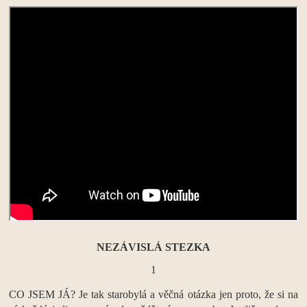
NEZÁVISLÁ STEZKA
1
CO JSEM JÁ? Je tak starobylá a věčná otázka jen proto, že si na