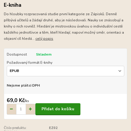
E-kniha
Do hloubky rozpracovaná studie první kategorie ze Zápisků. Denně
přibývá učitelů a žádají druhé, aby je následovali. Nauky se znásobují a
knihy o nich rovněž. Hledání je mistrovskou úvahou o individuální cestě
každého jednotlivce a těm, kteří hledají, napoví možný směr, orientaci a
objasní cíl hledá...
celý popis
Dostupnost
Skladem
Požadovaný formát E-knihy
Nejsme plátci DPH
69,0 Kč
/
ks
Přidat do košíku
Číslo produktu:
EZ02