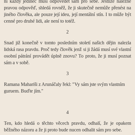
ní každý jedinec musí odpovědět sám pro sebe. Jestliže nalezne
pravou odpověď, shledá rovněž, že ji skutečně nemůže přenést na
jiného člověka, ale pouze její ideu, její mentální stín. I to může být
cenné pro druhé lidi, ale není to totéž.
2
Snad již konečně v tomto posledním století našich dějin nalezla
lidská rasa pravdu. Proč tedy člověk jenž si ji žádá musí své vlastní
osobní pátrání provádět úplně znovu? To proto, že ji musí poznat
sám a v sobě.
3
Ramana Mahariši z Arunáčaly řekl: "Vy sám jste svým vlastním
guruem. Buďte jím."
4
Ten, kdo hledá o těchto věcech pravdu, odhalí, že je opakem
běžného názoru a že ji proto bude nucen odhalit sám pro sebe.